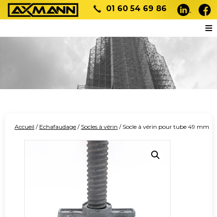
01 60 54 69 86
Accueil
/
Echafaudage
/
Socles à vérin
/ Socle à vérin pour tube 49 mm