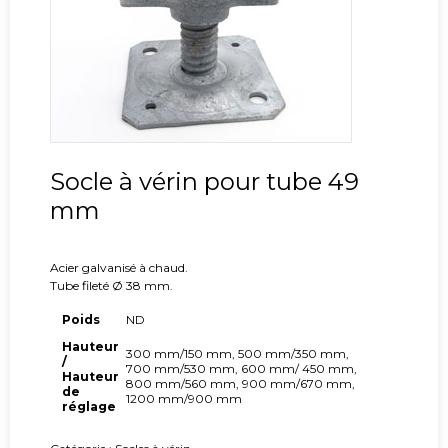
Socle à vérin pour tube 49
mm
Acier galvanisé à chaud.
Tube fileté Ø 38 mm.
Poids
ND
Hauteur
300 mm/150 mm, 500 mm/350 mm,
/
700 mm/530 mm, 600 mm/ 450 mm,
Hauteur
800 mm/560 mm, 900 mm/670 mm,
de
1200 mm/900 mm
réglage