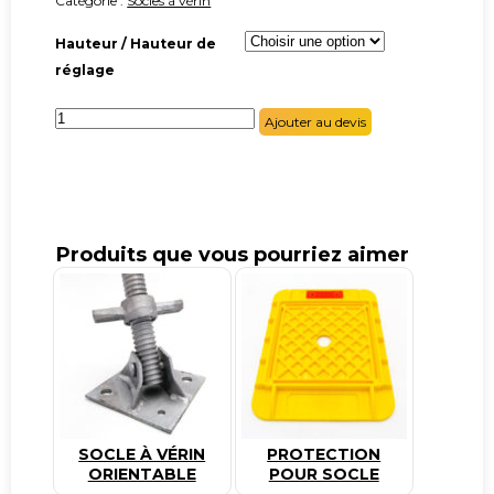
Catégorie :
Socles à vérin
Hauteur / Hauteur de
réglage
quantité
Ajouter au devis
de
Socle
à
vérin
pour
tube
49
mm
Produits que vous pourriez aimer
SOCLE À VÉRIN
PROTECTION
ORIENTABLE
POUR SOCLE