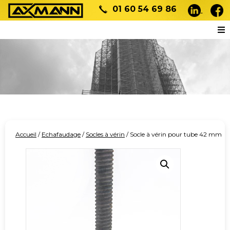
01 60 54 69 86
Accueil
/
Echafaudage
/
Socles à vérin
/ Socle à vérin pour tube 42 mm