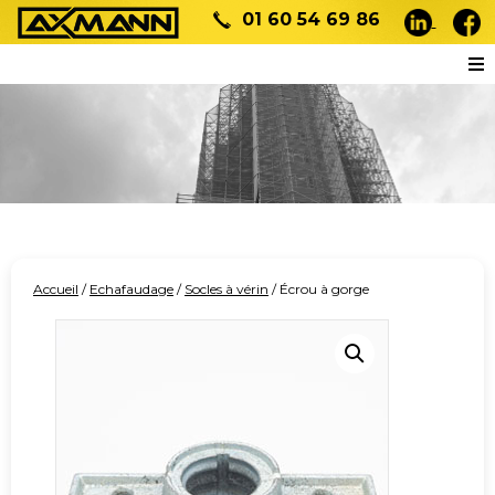
01 60 54 69 86
Accueil
/
Echafaudage
/
Socles à vérin
/ Écrou à gorge