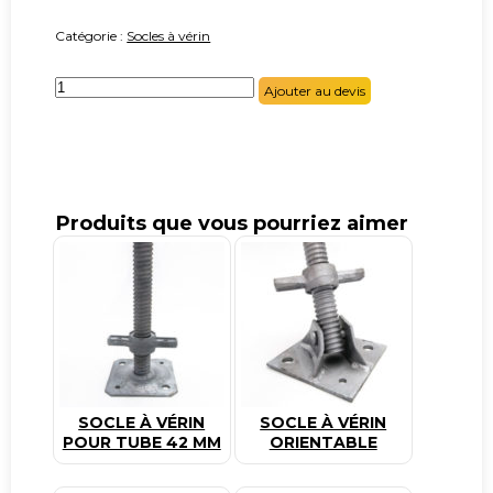
Catégorie :
Socles à vérin
quantité
Ajouter au devis
de
Écrou
à
gorge
Produits que vous pourriez aimer
SOCLE À VÉRIN
SOCLE À VÉRIN
POUR TUBE 42 MM
ORIENTABLE