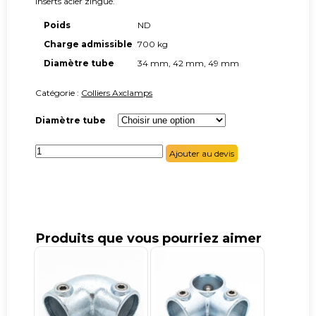
Inserts acier zingué.
Poids
ND
Charge admissible
700 kg
Diamètre tube
34 mm, 42 mm, 49 mm
Catégorie :
Colliers Axclamps
Diamètre tube
quantité
Ajouter au devis
de
Jonction
externe
axclamps
Produits que vous pourriez aimer