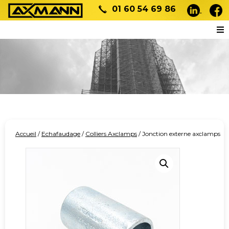
01 60 54 69 86
Accueil
/
Echafaudage
/
Colliers Axclamps
/ Jonction externe axclamps