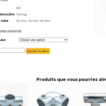
ND
dmissible
700 kg
 tube
34 mm, 42 mm, 49 mm
olliers Axclamps
tube
Ajouter au devis
Produits que vous pourriez ai