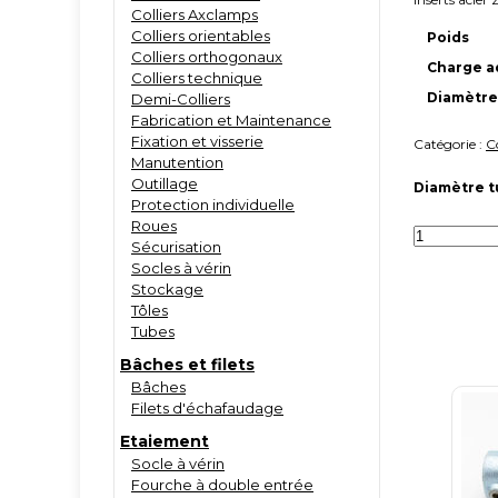
Colliers Axclamps
Colliers orientables
Poids
Colliers orthogonaux
Charge a
Colliers technique
Diamètre
Demi-Colliers
Fabrication et Maintenance
Fixation et visserie
Catégorie :
C
Manutention
Outillage
Diamètre 
Protection individuelle
Roues
quantité
Sécurisation
de
Jonction
Socles à vérin
interne
Stockage
axclamps
Tôles
Tubes
Bâches et filets
Bâches
Filets d'échafaudage
Etaiement
Socle à vérin
Fourche à double entrée