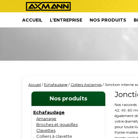
ACCUEIL
L’ENTREPRISE
NOS PRODUITS
B
Accueil
/
Echafaudage
/
Colliers Axclamps
/ Jonction interne 
Joncti
Nos produits
Nos raccords 
42, 49, 60 mm
Echafaudage
également di
Amarrage
votre diamètr
Broches et goupilles
pour toute li
Clavettes
Fonte malléa
Colliers à clavette
Inserts acier 