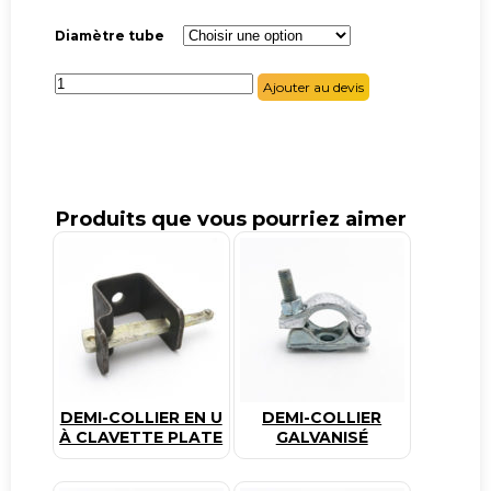
Diamètre tube
quantité
Ajouter au devis
de
Demi-
collier
sans
boulon
Produits que vous pourriez aimer
DEMI-COLLIER EN U
DEMI-COLLIER
À CLAVETTE PLATE
GALVANISÉ