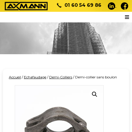
01 60 54 69 86
Accueil
/
Echafaudage
/
Demi-Colliers
/ Demi-collier sans boulon