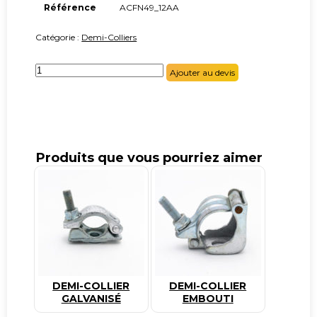
Référence
ACFN49_12AA
Catégorie :
Demi-Colliers
quantité
Ajouter au devis
de
Demi-
collier
orthogonal
à
clavette
Produits que vous pourriez aimer
DEMI-COLLIER
DEMI-COLLIER
GALVANISÉ
EMBOUTI