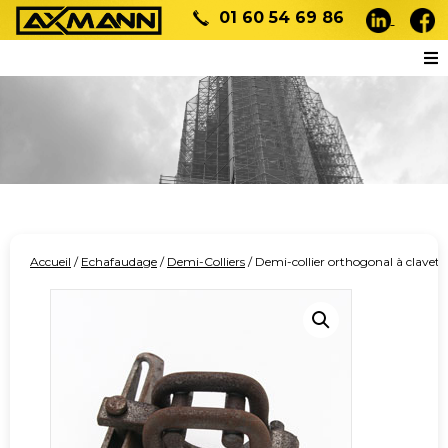
01 60 54 69 86
Accueil
/
Echafaudage
/
Demi-Colliers
/ Demi-collier orthogonal à clavett