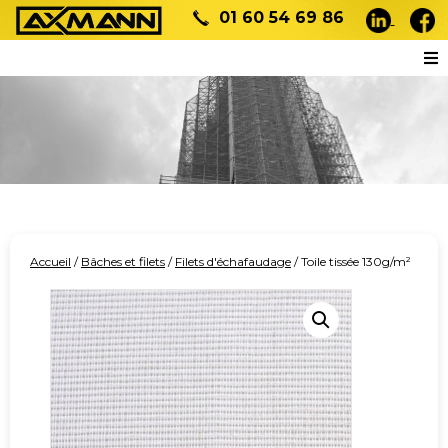
01 60 54 69 86
Accueil
/
Bâches et filets
/
Filets d'échafaudage
/ Toile tissée 130g/m²