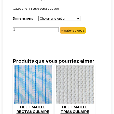
Catégorie :
Filets d'échafaudage
Dimensions
quantité
Ajouter au devis
de
Toile
tissée
130g/m²
Produits que vous pourriez aimer
FILET MAILLE
FILET MAILLE
RECTANGULAIRE
TRIANGULAIRE