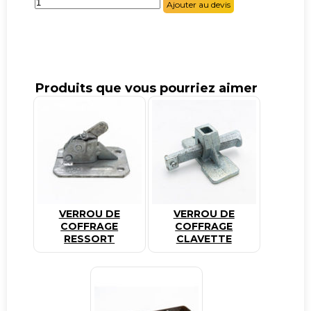
quantité
Ajouter au devis
de
Tendeur
rond
à
béton
Produits que vous pourriez aimer
VERROU DE
VERROU DE
COFFRAGE
COFFRAGE
RESSORT
CLAVETTE