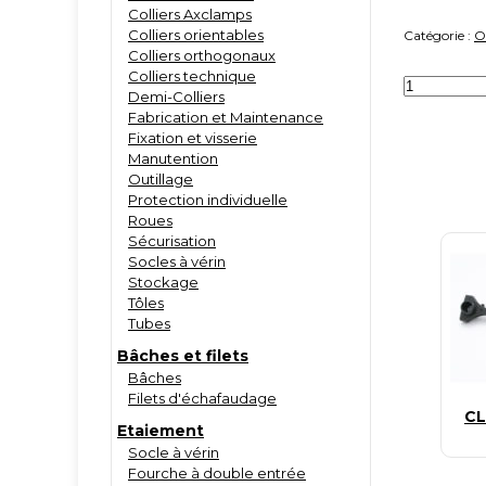
Colliers Axclamps
Colliers orientables
Catégorie :
O
Colliers orthogonaux
Colliers technique
quantité
Demi-Colliers
de
Lien
Fabrication et Maintenance
antichute
Fixation et visserie
pour
Manutention
tout
Outillage
type
d'outils
Protection individuelle
Roues
Sécurisation
Socles à vérin
Stockage
Tôles
Tubes
Bâches et filets
Bâches
Filets d'échafaudage
CL
Etaiement
Socle à vérin
Fourche à double entrée