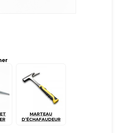
mer
UET
MARTEAU
VER
D’ÉCHAFAUDEUR