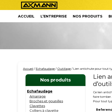
ACCUEIL
L’ENTREPRISE
NOS PRODUITS
B
Accueil
/
Echafaudage
/
Outillage
/ Lien antichute pour tout ty
Lien a
Nos produits
d’outil
Echafaudage
Ce lien antic
Amarrage
faire tomber.
Broches et goupilles
Pour tout typ
Clavettes
Referen
Colliers à clavette