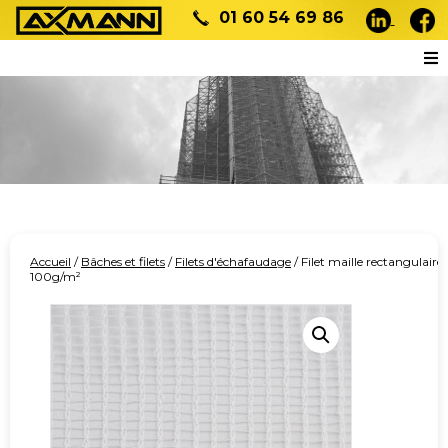
01 60 54 69 86
Accueil
/
Bâches et filets
/
Filets d'échafaudage
/ Filet maille rectangulaire
100g/m²