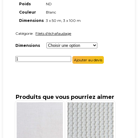
Poids
ND
Couleur
Blanc
Dimensions
3 x 50 m, 3 x 100 m
Catégorie :
Filets d'échafaudage
Dimensions
quantité
Ajouter au devis
de
Filet
maille
rectangulaire
100g/m²
Produits que vous pourriez aimer