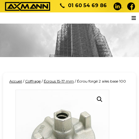
01 60 54 69 86
Accueil
/
Coffrage
/
Écrous 15-17 mm
/ Écrou forgé 2 ailes base 100