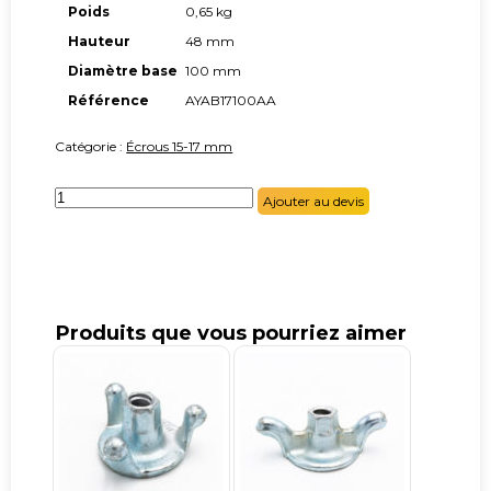
Poids
0,65 kg
Hauteur
48 mm
Diamètre base
100 mm
Référence
AYAB17100AA
Catégorie :
Écrous 15-17 mm
quantité
Ajouter au devis
de
Écrou
forgé
2
ailes
base
100
Produits que vous pourriez aimer