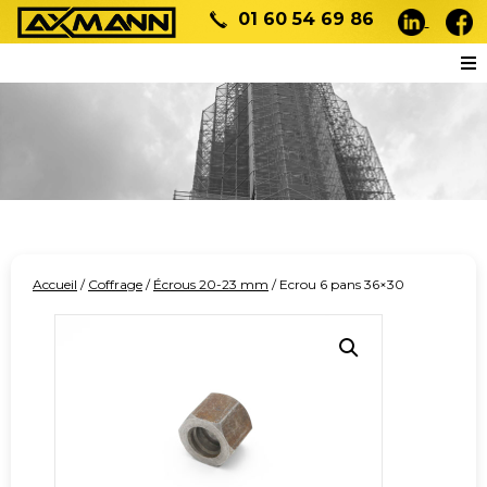
01 60 54 69 86
Accueil
/
Coffrage
/
Écrous 20-23 mm
/ Ecrou 6 pans 36×30