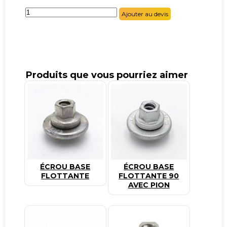
quantité
Ajouter au devis
de
Ecrou
6
pans
36x30
Produits que vous pourriez aimer
ÉCROU BASE
ÉCROU BASE
FLOTTANTE
FLOTTANTE 90
AVEC PION