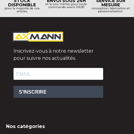
STOCK
ENVOI SOUS 24H
SERVICE SUR
DISPONIBLE
et le jour même pour toute
MESURE
commande avant 10h30
pour la majorité de nos
conception, fabrication et
articles
personnalisation
Inscrivez-vous à notre newsletter
pour suivre nos actualités.
S'INSCRIRE
Nos catégories