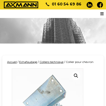
01 60 54 69 86
Accueil
/
Echafaudage
/
Colliers technique
/ Collier pour chevron