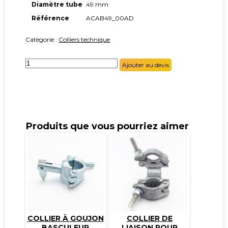
Diamètre tube
49 mm
Référence
ACAB49_00AD
Catégorie :
Colliers technique
quantité
Ajouter au devis
de
Collier
pour
chevron
Produits que vous pourriez aimer
COLLIER À GOUJON
COLLIER DE
BASCULEUR
LIAISON POUR