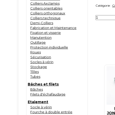
Colliers Axclamps
Catégorie :
C
Colliers orientables
Colliers orthogonaux
quantité
Colliers technique
de
Demi-Colliers
Collier
Fabrication et Maintenance
orientable
à
Fixation et visserie
tête
Manutention
à
Outillage
clavette
Protection individuelle
Roues
Sécurisation
Socles à vérin
Stockage
Tôles
Tubes
Bâches et filets
Bâches
Filets d'échafaudage
Etaiement
Socle à vérin
Fourche à double entrée
JON