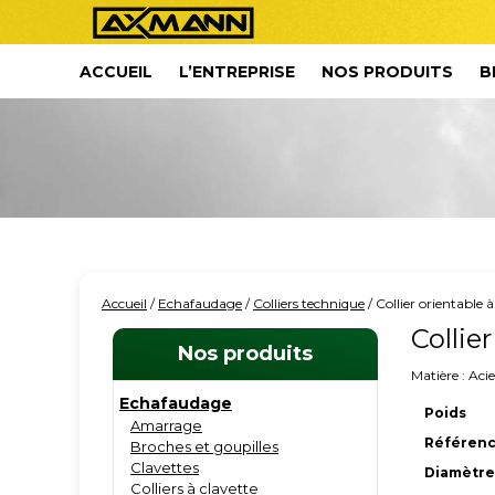
ACCUEIL
L’ENTREPRISE
NOS PRODUITS
B
Accueil
/
Echafaudage
/
Colliers technique
/ Collier orientable à
Collie
Nos produits
Matière : Aci
Echafaudage
Poids
Amarrage
Référenc
Broches et goupilles
Clavettes
Diamètre 
Colliers à clavette