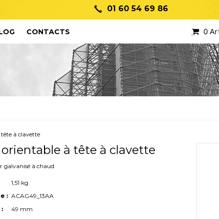
01 60 54 69 86
0 Ar
LOG
CONTACTS
 tête à clavette
r orientable à tête à clavette
er galvanisé à chaud
1,51 kg
e :
ACAG49_13AA
:
49 mm