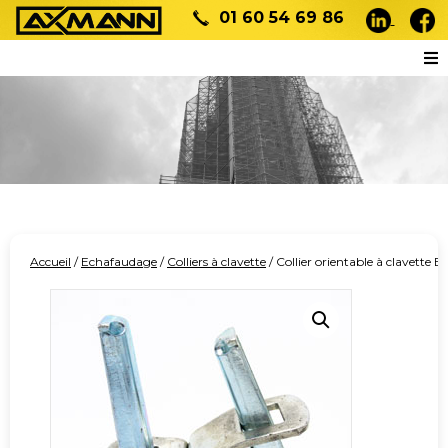
01 60 54 69 86
Accueil
/
Echafaudage
/
Colliers à clavette
/ Collier orientable à clavette E