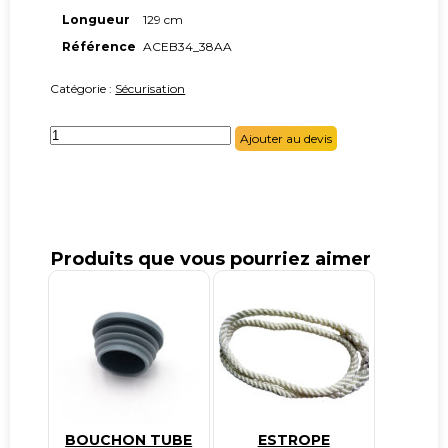
Longueur
129 cm
Référence
ACEB34_38AA
Catégorie :
Sécurisation
quantité
Ajouter au devis
de
Collier
de
liaison
pour
clôture
Produits que vous pourriez aimer
BOUCHON TUBE
ESTROPE