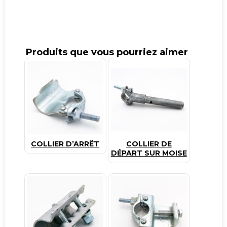
Collier
anneau
de
levage
Produits que vous pourriez aimer
COLLIER D’ARRÊT
COLLIER DE
DÉPART SUR MOISE