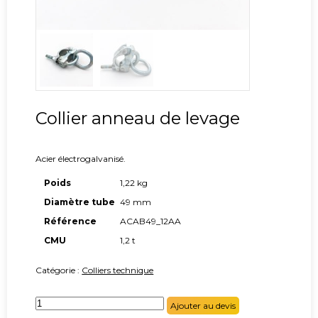
Collier anneau de levage
Acier électrogalvanisé.
Poids
1,22 kg
Diamètre tube
49 mm
Référence
ACAB49_12AA
CMU
1,2 t
Catégorie :
Colliers technique
quantité
Ajouter au devis
de