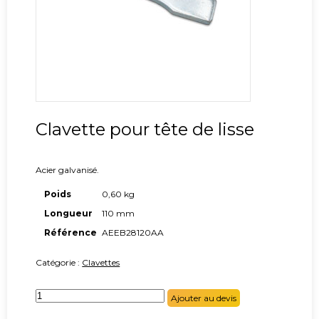
Clavette pour tête de lisse
Acier galvanisé.
Poids
0,60 kg
Longueur
110 mm
Référence
AEEB28120AA
Catégorie :
Clavettes
quantité
Ajouter au devis
de
Clavette