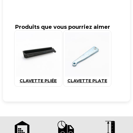
pour
tête
de
lisse
Produits que vous pourriez aimer
CLAVETTE PLIÉE
CLAVETTE PLATE