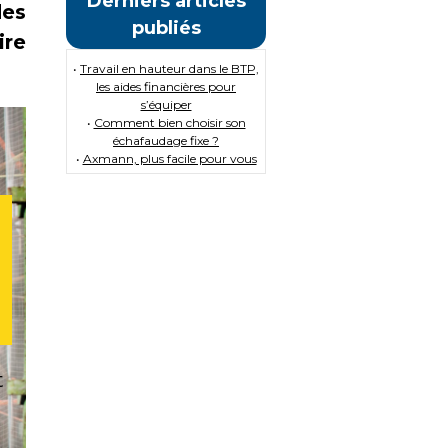
Derniers articles
des
publiés
ire
•
Travail en hauteur dans le BTP,
les aides financières pour
s’équiper
•
Comment bien choisir son
échafaudage fixe ?
•
Axmann, plus facile pour vous
t