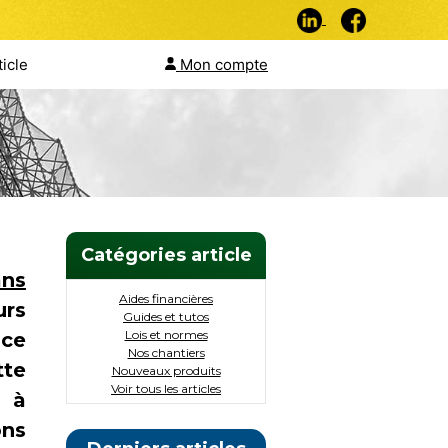
ticle
Mon compte
Catégories article
ans
Aides financières
urs
Guides et tutos
Lois et normes
nce
Nos chantiers
tte
Nouveaux produits
Voir tous les articles
d à
ons