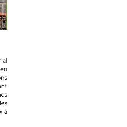
ial
 en
ons
ant
nos
des
x à