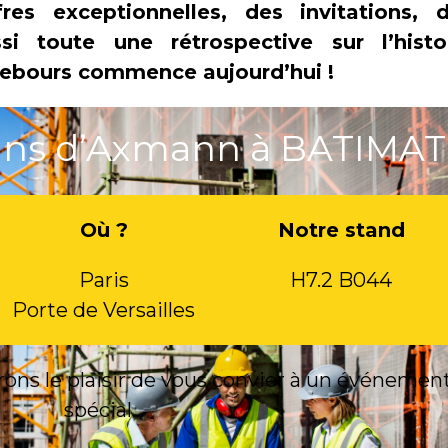
es exceptionnelles, des invitations, 
si toute une rétrospective sur l’histo
ebours commence aujourd’hui !
 ans d’Axmann à BATIMAT
Où ?
Notre stand
Paris
H7.2 B044
Porte de Versailles
rons le plaisir de vous convier à un événemen
spécial…